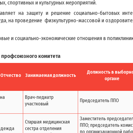
х, спортивных и культурных мероприятий.
авляет на защиту и решение социально-бытовых инте
руда, на проведение физкультурно-массовой и оздоровит
вые и социально-экономические отношения в поликлиник
в профсоюзного комитета
Должность в выборн
 Отчество
Занимаемая должность
органе
яна
Врач-педиатр
Председатель ППО
участковый
Заместитель председате
Старшая медицинская
ППО; председатель комис
адежда
сестра отделения
по организационной рабо