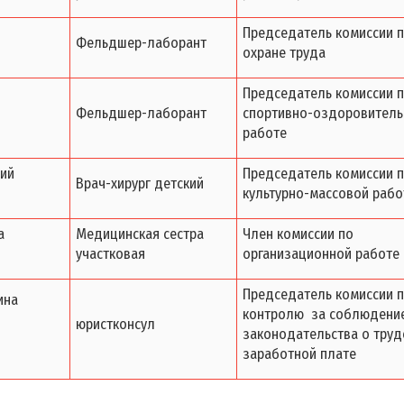
Председатель комиссии 
Фельдшер-лаборант
охране труда
Председатель комиссии 
Фельдшер-лаборант
спортивно-оздоровитель
работе
ний
Председатель комиссии 
Врач-хирург детский
культурно-массовой рабо
а
Медицинская сестра
Член комиссии по
участковая
организационной работе
Председатель комиссии 
ина
контролю за соблюдени
юристконсул
законодательства о труд
заработной плате