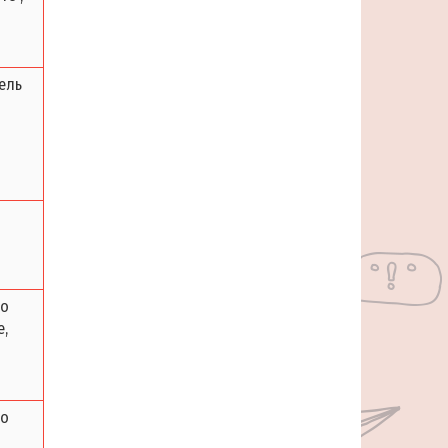
ель
по
,
по