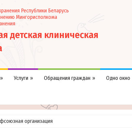
ранения Республики Беларусь
анению Мингорисполкома
анения
кая детская клиническая
а
Услуги
Обращения граждан
Одно окно
офсоюзная организация