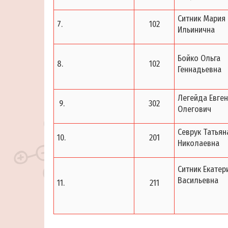
Ситник Мария
7.
102
Ильинична
Бойко Ольга
8.
102
Геннадьевна
Легейда Евге
9.
302
Олегович
Севрук Татьян
10.
201
Николаевна
Ситник Екатер
Васильевна
11.
211