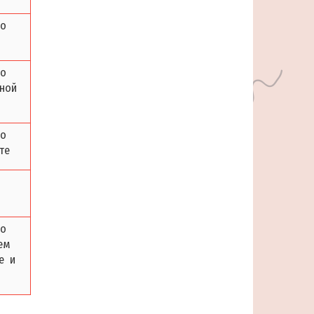
по
по
ной
по
те
по
ем
е и