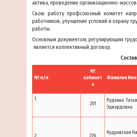
актива, проведение организационно-массовы
Свою работу профсоюзный комитет напр
работников, улучшение условий и охрану т
работы.
Основным документом, регулирующим трудо
является коллективный договор.
Соста
№
№ п/п
кабинет
Фамилия Имя
а
1.
Руденко Тать
201
Эдвардовна
Кудравская Н
2.
226