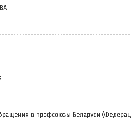
ТВА
й
бращения в профсоюзы Беларуси (Федера