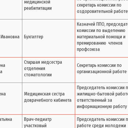
медицинской
секретарь комиссии по
реабилитации
оздоровительной работе
Казначей ППО, председат
комиссии по выделению
 Ивановна
Бухгалтер
материальной помощи и
премированию членов
профсоюза
Старшая медсестра
ена
Секретарь комиссии по
отделения
а
организационной работе
стоматологии
Председатель комиссии 
ена
Медицинская сестра
жилищно-бытовой работе
доврачебного кабинета
ответственный за
информационную работу
атьяна
Врач-педиатр
Председатель комиссии 
участковый
работе среди молодежи