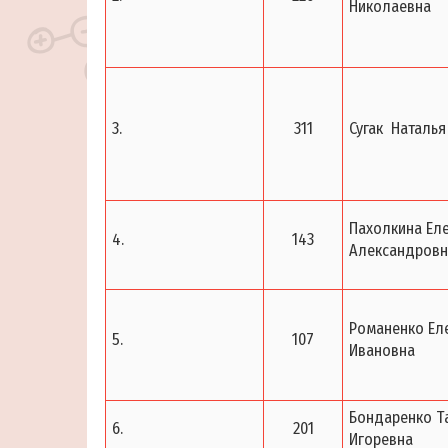
Николаевна
3.
311
Сугак Наталья
Пахолкина Ел
4.
143
Александровн
Романенко Ел
5.
107
Ивановна
Бондаренко Т
6.
201
Игоревна