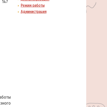
 147
Режим работы
Администрация
аботы
зного