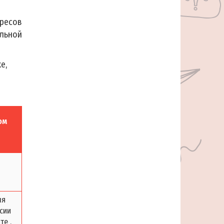
ресов
ельной
е,
ом
ля
сии
те ,