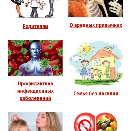
О вредных привычках
Родителям
Профилактика
инфекционных
Семья без насилия
заболеваний