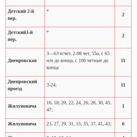
Детский 2-й
*
2
пер.
Детский3-й
*
2
пер.
3—63 н/чет, 2-98 чет, 55а, с 65
Днепровская
н/н до конца, с 100 четные до
11
конца
Днепровский
3-24;
11
проезд
16, 18, 20, 22, 24, 26, 28, 30, 45,
Жилуновича
1
47;
Жилуновича
23, 27, 29, 31, 33, 35, 37, 41, 43;
6