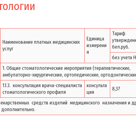
тологии
Тариф
Единица
утвержден
Наименование платных медицинских
измерени
бел.руб.
услуг
я
без учета 
1. Общие стоматологические мероприятия (терапевтические,
амбулаторно-хирургические, ортопедические, ортодонтически
1.1.3. консультация врача-специалиста
консульта
8,37
стоматологического профиля
ция
лекарственных средств изделий медицинского назначения и др
 дополнительно.