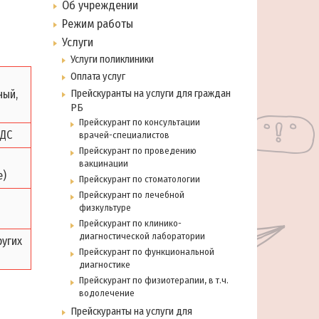
Об учреждении
Режим работы
Услуги
Услуги поликлиники
Оплата услуг
Прейскуранты на услуги для граждан
ный,
РБ
Прейскурант по консультации
НДС
врачей-специалистов
Прейскурант по проведению
вакцинации
е)
Прейскурант по стоматологии
Прейскурант по лечебной
физкультуре
Прейскурант по клинико-
диагностической лаборатории
угих
Прейскурант по функциональной
диагностике
Прейскурант по физиотерапии, в т.ч.
водолечение
Прейскуранты на услуги для