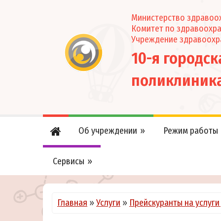
Министерство здравоох
Комитет по здравоохр
Учреждение здравоохр
10-я городс
поликлиник
Об учреждении
Режим работы
Сервисы
Главная
»
Услуги
»
Прейскуранты на услуги