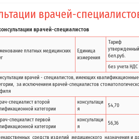
льтации врачей-специалисто
консультации врачей-специалистов
Тариф
утвержденный
менование платных медицинских
Единица
бел.руб.
уг
измерения
без учета НДС
онсультации врачей - специалистов, имеющих квалификационные
егории, за исключением врачей-специалистов стоматологическ
филя
 врач-специалист второй
консультаци
54,70
лификационной категории
я
.врач-специалист первой
консультаци
56,36
лификационной категории
я
лекарственных средств изделий медицинского назначения и др