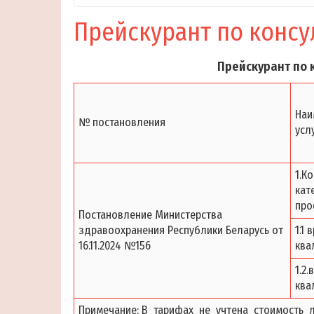
Прейскурант по консу
Прейскурант по 
Наи
№ постановления
усл
1.К
кат
про
Постановление Министерства
здравоохранения Республики Беларусь от
1.1
16.11.2024 №156
ква
1.2
ква
Примечание: В тарифах не учтена стоимость 