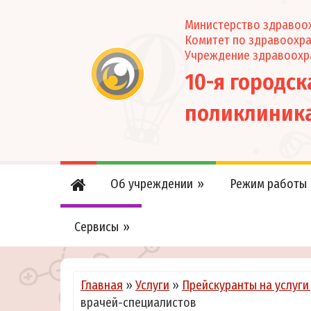
Министерство здравоох
Комитет по здравоохр
Учреждение здравоохр
10-я городс
поликлиник
Об учреждении
Режим работы
Сервисы
Главная
»
Услуги
»
Прейскуранты на услуги
врачей-специалистов