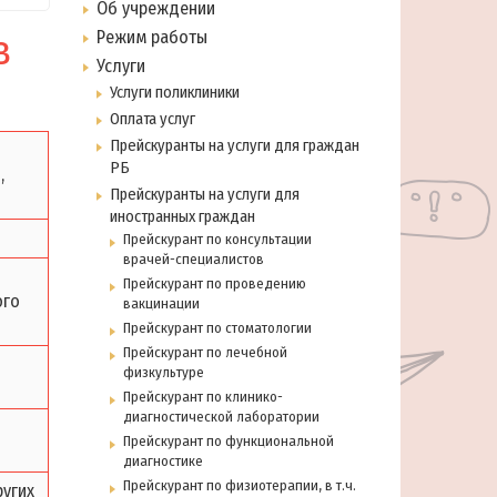
Об учреждении
в
Режим работы
Услуги
Услуги поликлиники
Оплата услуг
Прейскуранты на услуги для граждан
РБ
,
Прейскуранты на услуги для
иностранных граждан
Прейскурант по консультации
врачей-специалистов
Прейскурант по проведению
ого
вакцинации
Прейскурант по стоматологии
Прейскурант по лечебной
физкультуре
Прейскурант по клинико-
диагностической лаборатории
Прейскурант по функциональной
диагностике
Прейскурант по физиотерапии, в т.ч.
угих